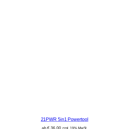
21PWR 5in1 Powertool
ab
€
36,00
zzgl. 19% MwSt.