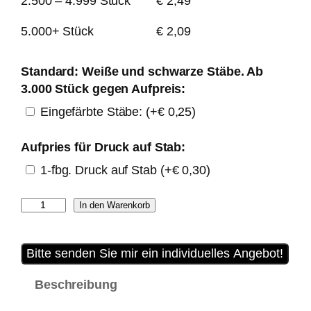
2.500 – 4.999 Stück
€
2,49
5.000+ Stück
€
2,09
Standard: Weiße und schwarze Stäbe. Ab
3.000 Stück gegen Aufpreis:
Eingefärbte Stäbe:
(+
€
0,25
)
Aufpries für Druck auf Stab:
1-fbg. Druck auf Stab
(+
€
0,30
)
F
In den Warenkorb
ä
c
Bitte senden Sie mir ein individuelles Angebot!
h
e
Beschreibung
r
(