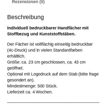
Rezensionen (0)
P
l
Beschreibung
a
s
Individuell bedruckbarer Handfächer mit
t
Stoffbezug und Kunststoffstäben.
i
k
Der Fächer ist vollflächig einseitig bedruckbar
/
(4c-Druck) und in vielen Standardfarben
S
erhältlich.
t
Größe: ca. 23 cm geschlossen, ca. 43 cm
o
geöffnet.
f
Optional mit Logodruck auf dem Stab (bitte frage
f
gesondert an).
)
Mindestmenge: 500 Stück.
M
Lieferzeit ca. 4 Wochen.
e
n
—————————————————————–
g